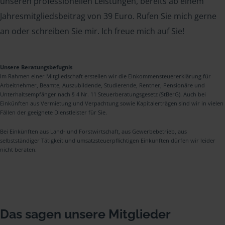
unseren professionellen Leistungen, bereits ab einem
Jahresmitgliedsbeitrag von 39 Euro. Rufen Sie mich gerne
an oder schreiben Sie mir. Ich freue mich auf Sie!
Unsere Beratungsbefugnis
Im Rahmen einer Mitgliedschaft erstellen wir die Einkommensteuererklärung für
Arbeitnehmer, Beamte, Auszubildende, Studierende, Rentner, Pensionäre und
Unterhaltsempfänger nach § 4 Nr. 11 Steuerberatungsgesetz (StBerG). Auch bei
Einkünften aus Vermietung und Verpachtung sowie Kapitalerträgen sind wir in vielen
Fällen der geeignete Dienstleister für Sie.
Bei Einkünften aus Land- und Forstwirtschaft, aus Gewerbebetrieb, aus
selbstständiger Tätigkeit und umsatzsteuerpflichtigen Einkünften dürfen wir leider
nicht beraten.
Das sagen unsere Mitglieder