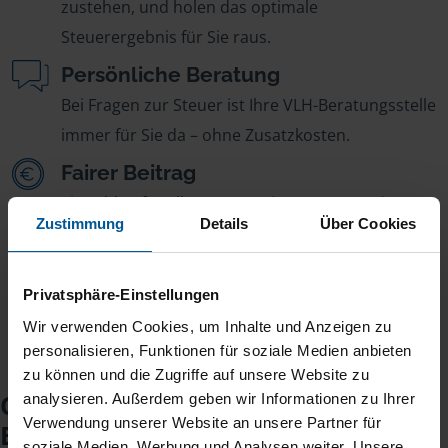
zustehen, und holen das optimale
Steuerergebnis für Sie raus.
Persönliche Beratung
Bei Fragen zur Steuer ist Ihre VLH-Beratungsstelle
immer für Sie da – ohne Zusatzkosten.
Fairer Beitrag
Sie zahlen für alle unsere Leistungen nur einen
Zustimmung
Details
Über Cookies
jährlichen Mitgliedsbeitrag, der sich nach Ihren
Jahreseinnahmen richtet.
Privatsphäre-Einstellungen
Wir verwenden Cookies, um Inhalte und Anzeigen zu
personalisieren, Funktionen für soziale Medien anbieten
zu können und die Zugriffe auf unsere Website zu
Checkliste für Ihr
analysieren. Außerdem geben wir Informationen zu Ihrer
Verwendung unserer Website an unsere Partner für
Beratungsgespräch
soziale Medien, Werbung und Analysen weiter. Unsere