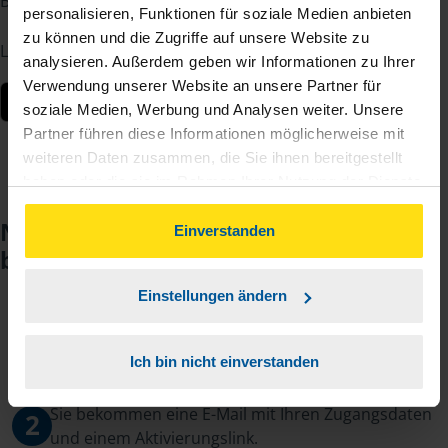
Berater – jederzeit und von überall.
personalisieren, Funktionen für soziale Medien anbieten
zu können und die Zugriffe auf unsere Website zu
Laden Sie die App kostenlos herunter:
analysieren. Außerdem geben wir Informationen zu Ihrer
Verwendung unserer Website an unsere Partner für
soziale Medien, Werbung und Analysen weiter. Unsere
Partner führen diese Informationen möglicherweise mit
weiteren Daten zusammen, die Sie ihnen bereitgestellt
haben oder die sie im Rahmen Ihrer Nutzung der Dienste
gesammelt haben. Indem Sie auf Einverstanden klicken,
Noch keinen Zugang? So einfach
können Sie der Verwendung von Cookies, gemäß
Einverstanden
beantragen Sie ihn.
unserer
➔ Datenschutzrichtlinie
zustimmen.
Einstellungen ändern
Sie teilen mir mit, dass Sie MeineVLH nutzen
1
wollen.
Ich bin nicht einverstanden
Sie bekommen eine E-Mail mit Ihren Zugangsdaten
2
und einem Aktivierungslink.