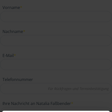
Vorname
*
Nachname
*
E-Mail
*
Telefonnummer
Ihre Nachricht an Natalia Faßbender
*