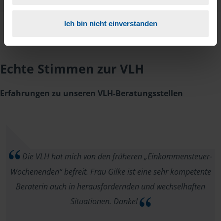
Ich bin nicht einverstanden
Echte Stimmen zur VLH
Erfahrungen zu unseren VLH-Beratungsstellen
Die VLH hat mich von den früheren „Einkommensteuer-
Wochenenden“ befreit. Frau Gilke ist eine sehr kompetente
Beraterin auch in herausfordernden und wechselhaften
Situationen. Danke!