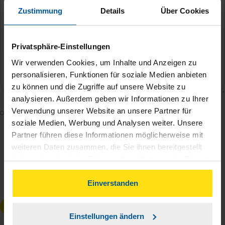
Zustimmung
Details
Über Cookies
Privatsphäre-Einstellungen
Wir verwenden Cookies, um Inhalte und Anzeigen zu
personalisieren, Funktionen für soziale Medien anbieten
zu können und die Zugriffe auf unsere Website zu
analysieren. Außerdem geben wir Informationen zu Ihrer
Verwendung unserer Website an unsere Partner für
Mit dem Absenden des Kontaktformulars erkläre ich
soziale Medien, Werbung und Analysen weiter. Unsere
mich damit einverstanden, dass meine Daten zur
Partner führen diese Informationen möglicherweise mit
Bearbeitung meines Anliegens sowie zur internen
weiteren Daten zusammen, die Sie ihnen bereitgestellt
Analyse der Zugriffsquelle verwendet werden.
haben oder die sie im Rahmen Ihrer Nutzung der Dienste
Die
Datenschutzbestimmungen
habe ich zur
gesammelt haben. Indem Sie auf Einverstanden klicken,
Kenntnis genommen.
*
können Sie der Verwendung von Cookies, gemäß
Einverstanden
unserer
➔ Datenschutzrichtlinie
zustimmen.
Anfrage absenden
Einstellungen ändern