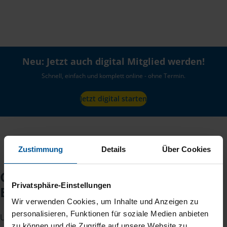
Neu: Jetzt auch digital Mitglied werden!
Schnell, einfach und komplett online - ohne Termin.
Jetzt digital starten
Zustimmung
Details
Über Cookies
Checkliste für Ihr
Privatsphäre-Einstellungen
Beratungsgespräch
Wir verwenden Cookies, um Inhalte und Anzeigen zu
personalisieren, Funktionen für soziale Medien anbieten
Um Ihre Steuererklärung erstellen zu können, benötigen
zu können und die Zugriffe auf unsere Website zu