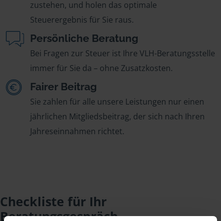
zustehen, und holen das optimale
Steuerergebnis für Sie raus.
Persönliche Beratung
Bei Fragen zur Steuer ist Ihre VLH-Beratungsstelle
immer für Sie da – ohne Zusatzkosten.
Fairer Beitrag
Sie zahlen für alle unsere Leistungen nur einen
jährlichen Mitgliedsbeitrag, der sich nach Ihren
Jahreseinnahmen richtet.
Checkliste für Ihr
Beratungsgespräch