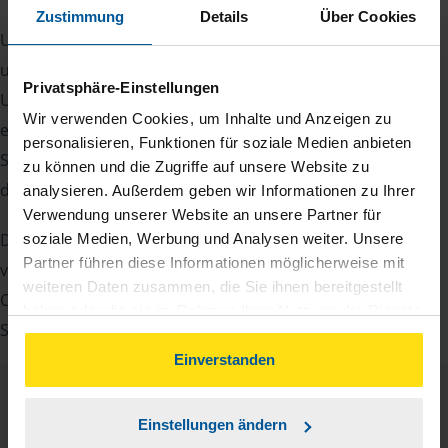
Zustimmung
Details
Über Cookies
Um Ihre Steuererklärung erstellen zu können, benötigen
unsere Beraterinnen und Berater eine Reihe von
Privatsphäre-Einstellungen
Unterlagen von Ihnen. Dazu gehört beispielsweise die
Wir verwenden Cookies, um Inhalte und Anzeigen zu
elektronische Lohnsteuerbescheinigung, Ihre
personalisieren, Funktionen für soziale Medien anbieten
Steueridentifikationsnummer, der Rentenbescheid oder
zu können und die Zugriffe auf unsere Website zu
die Bescheinigung über das Kindergeld.
analysieren. Außerdem geben wir Informationen zu Ihrer
Verwendung unserer Website an unsere Partner für
Damit Sie sich gut vorbereiten können und keinen der
soziale Medien, Werbung und Analysen weiter. Unsere
Partner führen diese Informationen möglicherweise mit
vielen Nachweise vergessen, stellen wir Ihnen hier eine
weiteren Daten zusammen, die Sie ihnen bereitgestellt
Checkliste für Arbeitnehmer, Beamte, Auszubildende und
haben oder die sie im Rahmen Ihrer Nutzung der Dienste
Studenten sowie Rentner zur Verfügung.
gesammelt haben. Indem Sie auf Einverstanden klicken,
können Sie der Verwendung von Cookies, gemäß
Einverstanden
unserer
➔ Datenschutzrichtlinie
zustimmen.
Checkliste
Deutsch
Einstellungen ändern