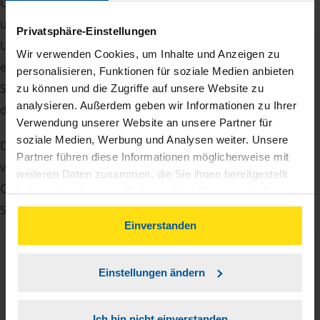
Um Ihre Steuererklärung erstellen zu können, benötigen
unsere Beraterinnen und Berater eine Reihe von
Privatsphäre-Einstellungen
Unterlagen von Ihnen. Dazu gehört beispielsweise die
Wir verwenden Cookies, um Inhalte und Anzeigen zu
elektronische Lohnsteuerbescheinigung, Ihre
personalisieren, Funktionen für soziale Medien anbieten
Steueridentifikationsnummer, der Rentenbescheid oder
zu können und die Zugriffe auf unsere Website zu
analysieren. Außerdem geben wir Informationen zu Ihrer
die Bescheinigung über das Kindergeld.
Verwendung unserer Website an unsere Partner für
soziale Medien, Werbung und Analysen weiter. Unsere
Damit Sie sich gut vorbereiten können und keinen der
Partner führen diese Informationen möglicherweise mit
vielen Nachweise vergessen, stellen wir Ihnen hier eine
weiteren Daten zusammen, die Sie ihnen bereitgestellt
Checkliste für Arbeitnehmer, Beamte, Auszubildende und
haben oder die sie im Rahmen Ihrer Nutzung der Dienste
gesammelt haben. Indem Sie auf Einverstanden klicken,
Studenten sowie Rentner zur Verfügung.
können Sie der Verwendung von Cookies, gemäß
Einverstanden
unserer
➔ Datenschutzrichtlinie
zustimmen.
Checkliste
Einstellungen ändern
Deutsch
PDF - 585 KB
Ich bin nicht einverstanden