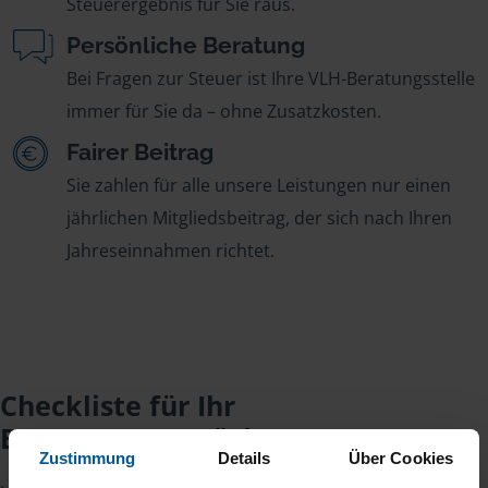
Steuerergebnis für Sie raus.
Persönliche Beratung
Bei Fragen zur Steuer ist Ihre VLH-Beratungsstelle
immer für Sie da – ohne Zusatzkosten.
Fairer Beitrag
Sie zahlen für alle unsere Leistungen nur einen
jährlichen Mitgliedsbeitrag, der sich nach Ihren
Jahreseinnahmen richtet.
Checkliste für Ihr
Beratungsgespräch
Zustimmung
Details
Über Cookies