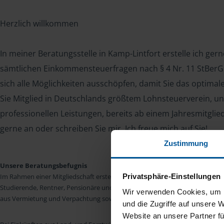
Herzlich willkommen
In meiner Beratungsstelle in Kamp-Lintfort erstelle ich ger
sämtlichen Einkommensteuerfragen nach § 4 Nr. 11 StBerG. 
sich alle Möglichkeiten ausschöpfen, damit Sie das optima
Sie Mitglied in Deutschlands größtem Lohnsteuerverein, un
professionellen Leistungen, bereits ab einem Jahresmitglie
gerne an oder schreiben Sie mir. Ich freue mich auf Sie!
Zustimmung
Unsere Beratungsbefugnis
Privatsphäre-Einstellungen
Im Rahmen einer Mitgliedschaft erstellen wir die Einkommensteuererkläru
Studierende, Rentner, Pensionäre und Unterhaltsempfänger nach § 4 Nr. 11
Wir verwenden Cookies, um I
aus Vermietung und Verpachtung sowie Kapitalerträgen sind wir in vielen Fäll
und die Zugriffe auf unsere 
Website an unsere Partner fü