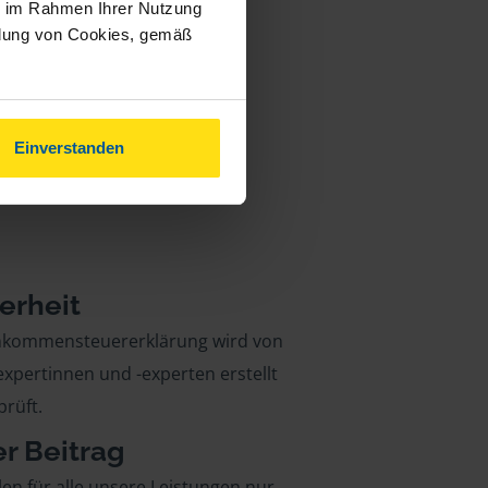
ie im Rahmen Ihrer Nutzung
ndung von Cookies, gemäß
Einverstanden
erheit
inkommensteuererklärung wird von
xpertinnen und -experten erstellt
rüft.
er Beitrag
len für alle unsere Leistungen nur