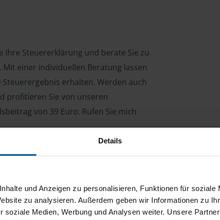
ne Ihre Steuererklärung und berate Sie zu
Mit einer individuellen Beratung lassen
le Steuerergebnis erhalten. Werden auch
d profitieren Sie von unseren
dsbeitrag von 39 Euro. Rufen Sie mich
Details
ng für Arbeitnehmer, Beamte, Auszubildende,
 Steuerberatungsgesetz (StBerG). Auch bei Einkünften
nhalte und Anzeigen zu personalisieren, Funktionen für soziale
en der geeignete Dienstleister für Sie.
Website zu analysieren. Außerdem geben wir Informationen zu I
r soziale Medien, Werbung und Analysen weiter. Unsere Partner