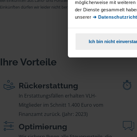
Bei Einkünften aus Land- und Forstwirtschaft, aus Gewerbebetrieb, aus selb
möglicherweise mit weiteren
Einkünften dürfen wir leider nicht beraten.
der Dienste gesammelt haben
unserer
➔ Datenschutzricht
Ich bin nicht einverst
Ihre Vorteile
Rückerstattung
In Erstattungsfällen erhalten VLH-
Mitglieder im Schnitt 1.400 Euro vom
Finanzamt zurück. (Jahr: 2023)
Optimierung
Wir sichern Ihnen alle Steuervorteile, die