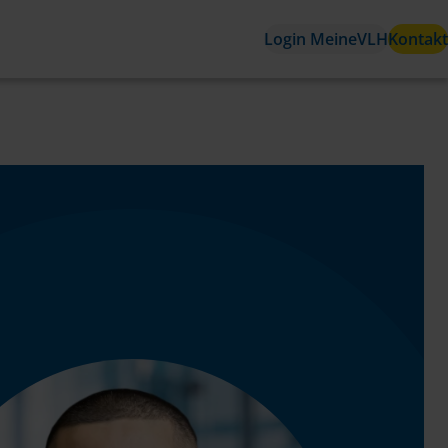
r
Login MeineVLH
Kontakt