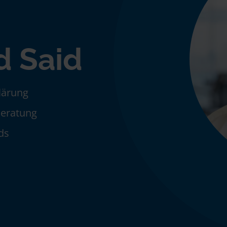
 Said
klärung
Beratung
ds