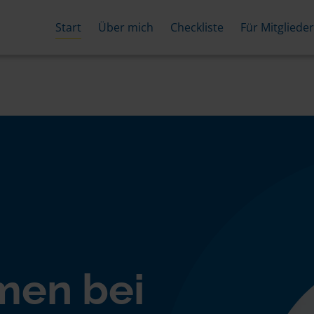
Start
Über mich
Checkliste
Für Mitgliede
men bei