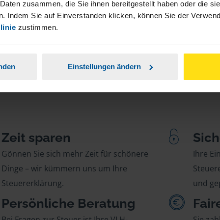
stständiger Tätigkeit und umsatzsteuerpflichtigen
 Daten zusammen, die Sie ihnen bereitgestellt haben oder die s
. Indem Sie auf Einverstanden klicken, können Sie der Verwe
linie
zustimmen.
anden
Einstellungen ändern
Zeit sparen
Sich
Gönnen Sie sich mehr Zeit für schönere
Ihre E
Dinge – wir kümmern uns um Ihre
Steuere
Steuererklärung.
und gep
Persönliche Beratung
Fair
Bei Fragen zur Steuer ist Ihre VLH-
Sie zah