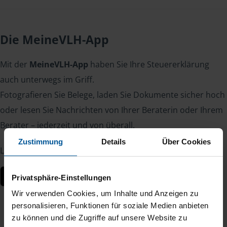
Die MeineVLH-App
Mit der
MeineVLH-App
haben Sie Ihre Steuererklärung
auch unterwegs im Griff.
Fotografieren Sie Belege, laden Sie Dokumente sicher hoch
oder lesen Sie Nachrichten von Ihrer Beraterin oder Ihrem
Berater – jederzeit und von überall.
Zustimmung
Details
Über Cookies
Laden Sie die App kostenlos herunter:
Privatsphäre-Einstellungen
Wir verwenden Cookies, um Inhalte und Anzeigen zu
personalisieren, Funktionen für soziale Medien anbieten
zu können und die Zugriffe auf unsere Website zu