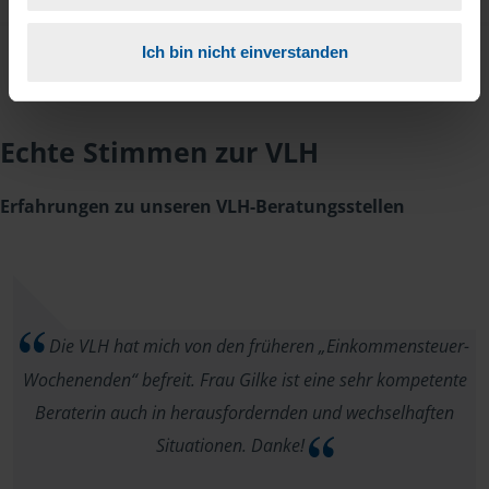
Ich bin nicht einverstanden
Echte Stimmen zur VLH
Erfahrungen zu unseren VLH-Beratungsstellen
Die VLH hat mich von den früheren „Einkommensteuer-
Wochenenden“ befreit. Frau Gilke ist eine sehr kompetente
Beraterin auch in herausfordernden und wechselhaften
Situationen. Danke!