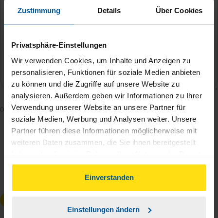
Zustimmung
Details
Über Cookies
Privatsphäre-Einstellungen
Wir verwenden Cookies, um Inhalte und Anzeigen zu
personalisieren, Funktionen für soziale Medien anbieten
zu können und die Zugriffe auf unsere Website zu
analysieren. Außerdem geben wir Informationen zu Ihrer
Verwendung unserer Website an unsere Partner für
Mit dem Absenden des Kontaktformulars erkläre ich
soziale Medien, Werbung und Analysen weiter. Unsere
mich damit einverstanden, dass meine Daten zur
Partner führen diese Informationen möglicherweise mit
Bearbeitung meines Anliegens sowie zur internen
weiteren Daten zusammen, die Sie ihnen bereitgestellt
Analyse der Zugriffsquelle verwendet werden.
haben oder die sie im Rahmen Ihrer Nutzung der Dienste
Die
Datenschutzbestimmungen
habe ich zur
gesammelt haben. Indem Sie auf Einverstanden klicken,
Kenntnis genommen.
*
können Sie der Verwendung von Cookies, gemäß
Einverstanden
unserer
➔ Datenschutzrichtlinie
zustimmen.
Anfrage absenden
Einstellungen ändern