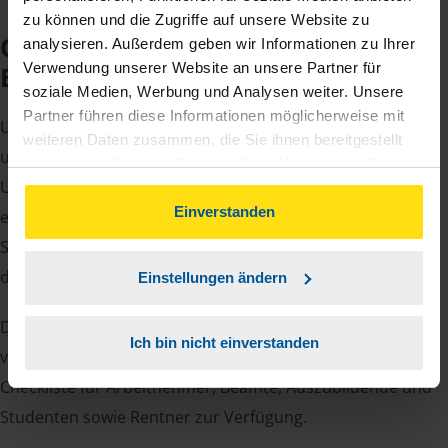
zu können und die Zugriffe auf unsere Website zu
Checkliste für Ihr
analysieren. Außerdem geben wir Informationen zu Ihrer
Verwendung unserer Website an unsere Partner für
Beratungsgespräch
soziale Medien, Werbung und Analysen weiter. Unsere
Partner führen diese Informationen möglicherweise mit
Um Ihre Steuererklärung erstellen zu können, benötigen
weiteren Daten zusammen, die Sie ihnen bereitgestellt
unsere Beraterinnen und Berater eine Reihe von
haben oder die sie im Rahmen Ihrer Nutzung der Dienste
Unterlagen von Ihnen. Dazu gehört beispielsweise die
gesammelt haben. Indem Sie auf Einverstanden klicken,
können Sie der Verwendung von Cookies, gemäß
Einverstanden
elektronische Lohnsteuerbescheinigung, Ihre
unserer
➔ Datenschutzrichtlinie
zustimmen.
Steueridentifikationsnummer, der Rentenbescheid oder
die Bescheinigung über das Kindergeld.
Einstellungen ändern
Damit Sie sich gut vorbereiten können und keinen der
Ich bin nicht einverstanden
vielen Nachweise vergessen, stellen wir Ihnen hier eine
Checkliste für Arbeitnehmer, Beamte, Auszubildende und
Studenten sowie Rentner zur Verfügung.