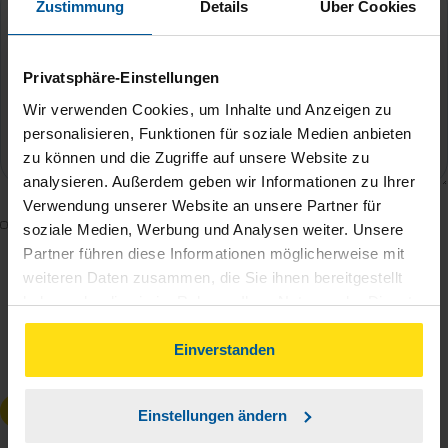
Zustimmung
Details
Über Cookies
Privatsphäre-Einstellungen
Wir verwenden Cookies, um Inhalte und Anzeigen zu
personalisieren, Funktionen für soziale Medien anbieten
zu können und die Zugriffe auf unsere Website zu
analysieren. Außerdem geben wir Informationen zu Ihrer
Verwendung unserer Website an unsere Partner für
Mit dem Absenden des Kontaktformulars erkläre ich
soziale Medien, Werbung und Analysen weiter. Unsere
mich damit einverstanden, dass meine Daten zur
Partner führen diese Informationen möglicherweise mit
weiteren Daten zusammen, die Sie ihnen bereitgestellt
Bearbeitung meines Anliegens sowie zur internen
haben oder die sie im Rahmen Ihrer Nutzung der Dienste
Analyse der Zugriffsquelle verwendet werden.
gesammelt haben. Indem Sie auf Einverstanden klicken,
Die
Datenschutzbestimmungen
habe ich zur
können Sie der Verwendung von Cookies, gemäß
Einverstanden
Kenntnis genommen.
*
unserer
➔ Datenschutzrichtlinie
zustimmen.
Anfrage absenden
Einstellungen ändern