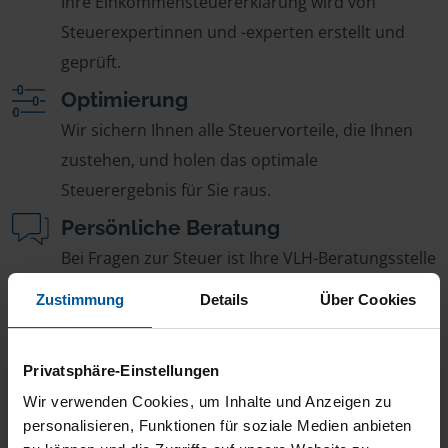
Ihre Einkommensteuererklärung wird von
Steuerexpertinnen und -experten erstellt und
geprüft.
Optimierung
Wir sichern Ihnen alle Steuervorteile, die Ihnen
zustehen, und holen das optimale
Steuerergebnis für Sie raus.
Persönliche Beratung
Bei Fragen zur Steuer ist Ihre VLH-Beratungsstelle
immer für Sie da – ohne Zusatzkosten.
Zustimmung
Details
Über Cookies
Fairer Beitrag
Sie zahlen für alle unsere Leistungen nur einen
Privatsphäre-Einstellungen
jährlichen Mitgliedsbeitrag, der sich nach Ihren
Wir verwenden Cookies, um Inhalte und Anzeigen zu
Jahreseinnahmen richtet.
personalisieren, Funktionen für soziale Medien anbieten