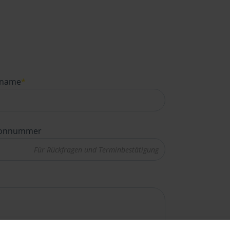
name
*
fonnummer