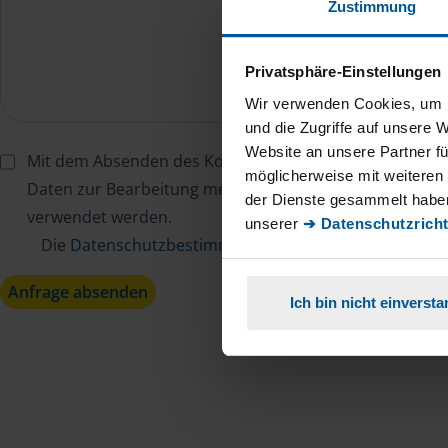
Zustimmung
Privatsphäre-Einstellungen
Wir verwenden Cookies, um I
und die Zugriffe auf unsere 
Website an unsere Partner fü
Mit dem Absenden des Kontaktformulars erkläre ich mi
möglicherweise mit weiteren
Daten zur Bearbeitung meines Anliegens sowie zur inter
der Dienste gesammelt haben
verwendet werden.
unserer
➔ Datenschutzricht
Die
Datenschutzbestimmungen
habe ich zur Kenntn
Anfrage absenden
Ich bin nicht einverst