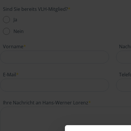
Sind Sie bereits VLH-Mitglied?
*
Ja
Nein
Vorname
*
Nach
E-Mail
*
Tele
Ihre Nachricht an Hans-Werner Lorenz
*