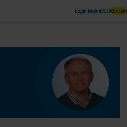
Login MeineVLH
Kontakt