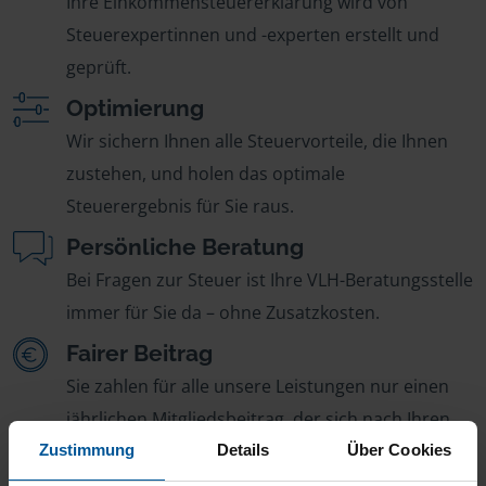
Ihre Einkommensteuererklärung wird von
Steuerexpertinnen und -experten erstellt und
geprüft.
Optimierung
Wir sichern Ihnen alle Steuervorteile, die Ihnen
zustehen, und holen das optimale
Steuerergebnis für Sie raus.
Persönliche Beratung
Bei Fragen zur Steuer ist Ihre VLH-Beratungsstelle
immer für Sie da – ohne Zusatzkosten.
Fairer Beitrag
Sie zahlen für alle unsere Leistungen nur einen
jährlichen Mitgliedsbeitrag, der sich nach Ihren
Jahreseinnahmen richtet.
Zustimmung
Details
Über Cookies