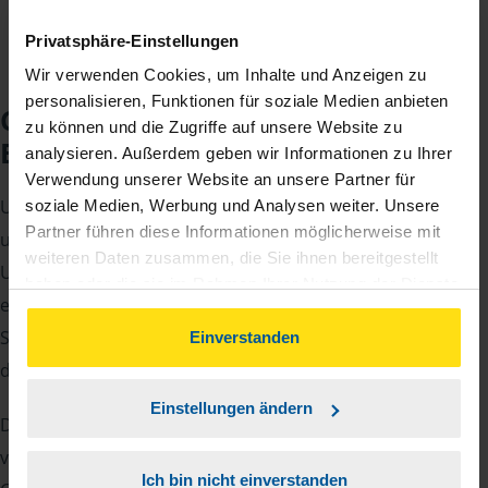
Privatsphäre-Einstellungen
Wir verwenden Cookies, um Inhalte und Anzeigen zu
personalisieren, Funktionen für soziale Medien anbieten
Checkliste für Ihr
zu können und die Zugriffe auf unsere Website zu
Beratungsgespräch
analysieren. Außerdem geben wir Informationen zu Ihrer
Verwendung unserer Website an unsere Partner für
Um Ihre Steuererklärung erstellen zu können, benötigen
soziale Medien, Werbung und Analysen weiter. Unsere
Partner führen diese Informationen möglicherweise mit
unsere Beraterinnen und Berater eine Reihe von
weiteren Daten zusammen, die Sie ihnen bereitgestellt
Unterlagen von Ihnen. Dazu gehört beispielsweise die
haben oder die sie im Rahmen Ihrer Nutzung der Dienste
elektronische Lohnsteuerbescheinigung, Ihre
gesammelt haben. Indem Sie auf Einverstanden klicken,
Steueridentifikationsnummer, der Rentenbescheid oder
können Sie der Verwendung von Cookies, gemäß
Einverstanden
unserer
➔ Datenschutzrichtlinie
zustimmen.
die Bescheinigung über das Kindergeld.
Einstellungen ändern
Damit Sie sich gut vorbereiten können und keinen der
vielen Nachweise vergessen, stellen wir Ihnen hier eine
Ich bin nicht einverstanden