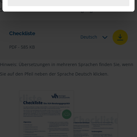
Checkliste für Arbeitnehmer, Beamte, Auszubildende und
Studenten sowie Rentner zur Verfügung.
Checkliste
Deutsch
PDF - 585 KB
Hinweis: Übersetzungen in mehreren Sprachen finden Sie, wenn
Sie auf den Pfeil neben der Sprache Deutsch klicken.