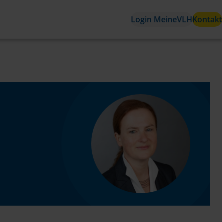
Login MeineVLH
Kontakt