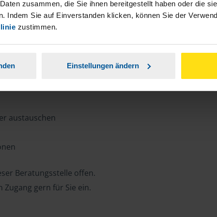
n, Zeit und Porto sparen und jederzeit
 Daten zusammen, die Sie ihnen bereitgestellt haben oder die s
. Indem Sie auf Einverstanden klicken, können Sie der Verwe
linie
zustimmen.
ansparent.
anden
Einstellungen ändern
ter austauschen
ionen
ser Beratungsstelle offen.
n Zugang gern für Sie ein.