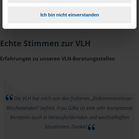
Ich bin nicht einverstanden
Echte Stimmen zur VLH
Erfahrungen zu unseren VLH-Beratungsstellen
Die VLH hat mich von den früheren „Einkommensteuer-
Wochenenden“ befreit. Frau Gilke ist eine sehr kompetente
Beraterin auch in herausfordernden und wechselhaften
Situationen. Danke!