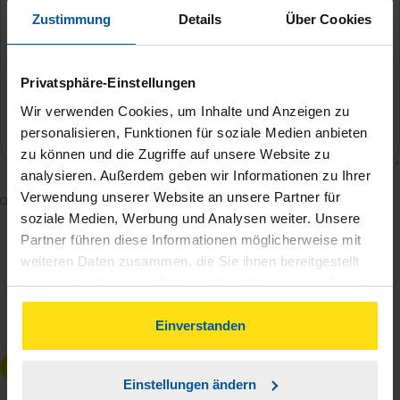
Zustimmung
Details
Über Cookies
Privatsphäre-Einstellungen
Wir verwenden Cookies, um Inhalte und Anzeigen zu
personalisieren, Funktionen für soziale Medien anbieten
zu können und die Zugriffe auf unsere Website zu
analysieren. Außerdem geben wir Informationen zu Ihrer
Verwendung unserer Website an unsere Partner für
Mit dem Absenden des Kontaktformulars erkläre ich
soziale Medien, Werbung und Analysen weiter. Unsere
mich damit einverstanden, dass meine Daten zur
Partner führen diese Informationen möglicherweise mit
Bearbeitung meines Anliegens sowie zur internen
weiteren Daten zusammen, die Sie ihnen bereitgestellt
Analyse der Zugriffsquelle verwendet werden.
haben oder die sie im Rahmen Ihrer Nutzung der Dienste
Die
Datenschutzbestimmungen
habe ich zur
gesammelt haben. Indem Sie auf Einverstanden klicken,
Kenntnis genommen.
*
können Sie der Verwendung von Cookies, gemäß
Einverstanden
unserer
➔ Datenschutzrichtlinie
zustimmen.
Anfrage absenden
Einstellungen ändern