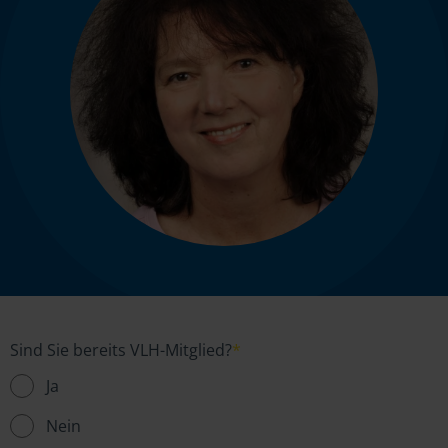
Sind Sie bereits VLH-Mitglied?
*
Ja
Nein