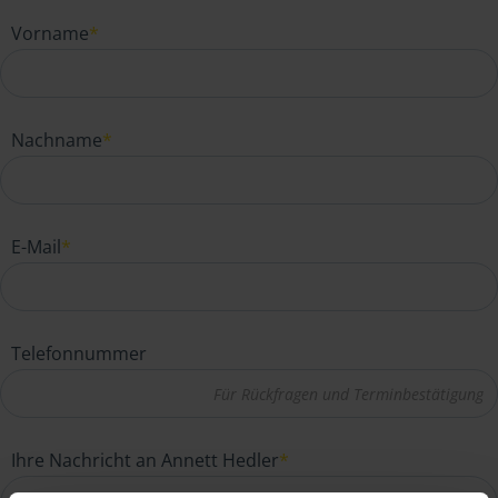
Vorname
*
Nachname
*
E-Mail
*
Telefonnummer
Ihre Nachricht an Annett Hedler
*