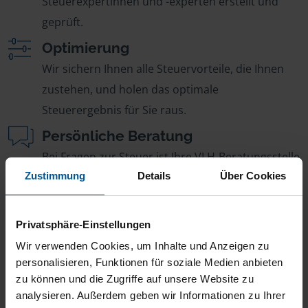
Steuerexpertinnen und -experten erstellt und
geprüft.
Optimierung
Wir sichern Ihnen alle Steuervorteile, die Ihnen
zustehen, und holen das optimale
Steuerergebnis für Sie raus.
Persönliche Beratung
Bei Fragen zur Steuer ist Ihre VLH-Beratungsstelle
Zustimmung
Details
Über Cookies
immer für Sie da – ohne Zusatzkosten.
Fairer Beitrag
Sie zahlen für alle unsere Leistungen nur einen
Privatsphäre-Einstellungen
jährlichen Mitgliedsbeitrag, der sich nach Ihren
Wir verwenden Cookies, um Inhalte und Anzeigen zu
personalisieren, Funktionen für soziale Medien anbieten
Jahreseinnahmen richtet.
zu können und die Zugriffe auf unsere Website zu
analysieren. Außerdem geben wir Informationen zu Ihrer