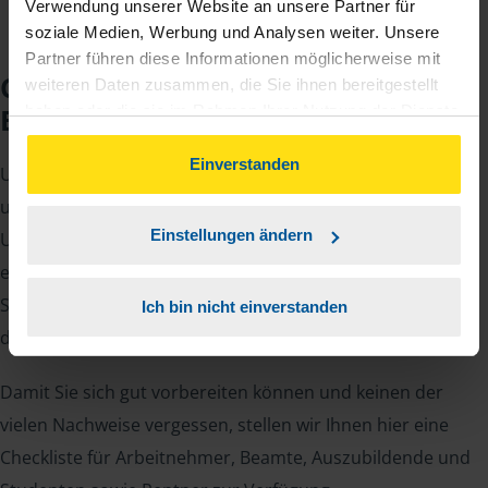
Verwendung unserer Website an unsere Partner für
soziale Medien, Werbung und Analysen weiter. Unsere
Partner führen diese Informationen möglicherweise mit
Checkliste für Ihr
weiteren Daten zusammen, die Sie ihnen bereitgestellt
Beratungsgespräch
haben oder die sie im Rahmen Ihrer Nutzung der Dienste
gesammelt haben. Indem Sie auf Einverstanden klicken,
können Sie der Verwendung von Cookies, gemäß
Einverstanden
Um Ihre Steuererklärung erstellen zu können, benötigen
unserer
➔ Datenschutzrichtlinie
zustimmen.
unsere Beraterinnen und Berater eine Reihe von
Einstellungen ändern
Unterlagen von Ihnen. Dazu gehört beispielsweise die
elektronische Lohnsteuerbescheinigung, Ihre
Steueridentifikationsnummer, der Rentenbescheid oder
Ich bin nicht einverstanden
die Bescheinigung über das Kindergeld.
Damit Sie sich gut vorbereiten können und keinen der
vielen Nachweise vergessen, stellen wir Ihnen hier eine
Checkliste für Arbeitnehmer, Beamte, Auszubildende und