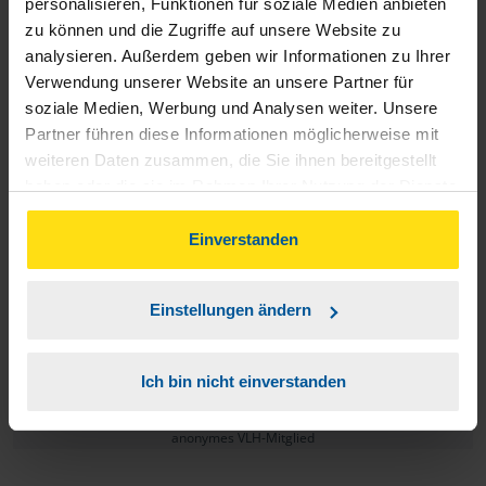
personalisieren, Funktionen für soziale Medien anbieten
zu können und die Zugriffe auf unsere Website zu
analysieren. Außerdem geben wir Informationen zu Ihrer
Herr Auel hat mich sehr gut beraten und mir wirklich
Verwendung unserer Website an unsere Partner für
weitergeholfen
soziale Medien, Werbung und Analysen weiter. Unsere
Partner führen diese Informationen möglicherweise mit
anonymes VLH-Mitglied
weiteren Daten zusammen, die Sie ihnen bereitgestellt
haben oder die sie im Rahmen Ihrer Nutzung der Dienste
gesammelt haben. Indem Sie auf Einverstanden klicken,
können Sie der Verwendung von Cookies, gemäß
Einverstanden
unserer
➔ Datenschutzrichtlinie
zustimmen.
Liebes Team, ich möchte meine große Wertschätzung für
Einstellungen ändern
die hervorragende Arbeit ausdrücken. Der Berater hat
wirklich 5 Sterne verdient, seine Arbeit war professionell und
Ich bin nicht einverstanden
präzise und hat alle meine Erwartungen übertroffen.
anonymes VLH-Mitglied