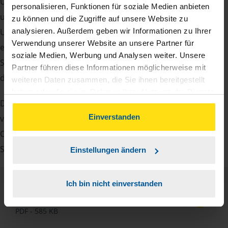
Um Ihre Steuererklärung erstellen zu können, benötigen
personalisieren, Funktionen für soziale Medien anbieten
unsere Beraterinnen und Berater eine Reihe von
zu können und die Zugriffe auf unsere Website zu
Unterlagen von Ihnen. Dazu gehört beispielsweise die
analysieren. Außerdem geben wir Informationen zu Ihrer
Verwendung unserer Website an unsere Partner für
elektronische Lohnsteuerbescheinigung, Ihre
soziale Medien, Werbung und Analysen weiter. Unsere
Steueridentifikationsnummer, der Rentenbescheid oder
Partner führen diese Informationen möglicherweise mit
die Bescheinigung über das Kindergeld.
weiteren Daten zusammen, die Sie ihnen bereitgestellt
haben oder die sie im Rahmen Ihrer Nutzung der Dienste
Damit Sie sich gut vorbereiten können und keinen der
gesammelt haben. Indem Sie auf Einverstanden klicken,
können Sie der Verwendung von Cookies, gemäß
Einverstanden
vielen Nachweise vergessen, stellen wir Ihnen hier eine
unserer
➔ Datenschutzrichtlinie
zustimmen.
Checkliste für Arbeitnehmer, Beamte, Auszubildende und
Studenten sowie Rentner zur Verfügung.
Einstellungen ändern
Ich bin nicht einverstanden
Checkliste
Deutsch
PDF - 585 KB