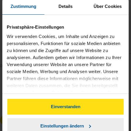
Zustimmung
Details
Über Cookies
Privatsphäre-Einstellungen
Wir verwenden Cookies, um Inhalte und Anzeigen zu
personalisieren, Funktionen für soziale Medien anbieten
zu können und die Zugriffe auf unsere Website zu
analysieren. Außerdem geben wir Informationen zu Ihrer
Verwendung unserer Website an unsere Partner für
Mit dem Absenden des Kontaktformulars erkläre ich
soziale Medien, Werbung und Analysen weiter. Unsere
mich damit einverstanden, dass meine Daten zur
Partner führen diese Informationen möglicherweise mit
Bearbeitung meines Anliegens sowie zur internen
weiteren Daten zusammen, die Sie ihnen bereitgestellt
Analyse der Zugriffsquelle verwendet werden.
haben oder die sie im Rahmen Ihrer Nutzung der Dienste
Die
Datenschutzbestimmungen
habe ich zur
gesammelt haben. Indem Sie auf Einverstanden klicken,
Kenntnis genommen.
*
können Sie der Verwendung von Cookies, gemäß
Einverstanden
unserer
➔ Datenschutzrichtlinie
zustimmen.
Anfrage absenden
Einstellungen ändern