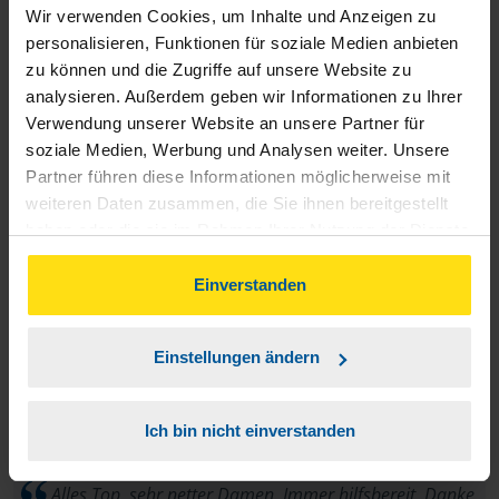
Wir verwenden Cookies, um Inhalte und Anzeigen zu
Fachlich super, schnell und verlässlich! Absolut weiter zu
personalisieren, Funktionen für soziale Medien anbieten
zu können und die Zugriffe auf unsere Website zu
empfehlen!
analysieren. Außerdem geben wir Informationen zu Ihrer
Verwendung unserer Website an unsere Partner für
Mark Altenbach
soziale Medien, Werbung und Analysen weiter. Unsere
Partner führen diese Informationen möglicherweise mit
weiteren Daten zusammen, die Sie ihnen bereitgestellt
haben oder die sie im Rahmen Ihrer Nutzung der Dienste
gesammelt haben. Indem Sie auf Einverstanden klicken,
Wir sind mit dem Ablauf und Bearbeitung unserer
können Sie der Verwendung von Cookies, gemäß
Einverstanden
Einkommenssteuer zufrieden.
unserer
➔ Datenschutzrichtlinie
zustimmen.
anonymes VLH-Mitglied
Einstellungen ändern
Ich bin nicht einverstanden
Alles Top, sehr netter Damen. Immer hilfsbereit. Danke.