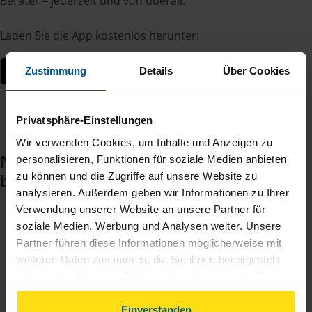
Berater – jederzeit und von überall.
Laden Sie die App kostenlos herunter:
Zustimmung
Details
Über Cookies
Privatsphäre-Einstellungen
Wir verwenden Cookies, um Inhalte und Anzeigen zu
Noch keinen Zugang? So einfach
personalisieren, Funktionen für soziale Medien anbieten
zu können und die Zugriffe auf unsere Website zu
beantragen Sie ihn.
analysieren. Außerdem geben wir Informationen zu Ihrer
Verwendung unserer Website an unsere Partner für
soziale Medien, Werbung und Analysen weiter. Unsere
Sie teilen mir mit, dass Sie MeineVLH nutzen
1
Partner führen diese Informationen möglicherweise mit
wollen.
weiteren Daten zusammen, die Sie ihnen bereitgestellt
haben oder die sie im Rahmen Ihrer Nutzung der Dienste
Sie bekommen eine E-Mail mit Ihren Zugangsdaten
2
gesammelt haben. Indem Sie auf Einverstanden klicken,
und einem Aktivierungslink.
können Sie der Verwendung von Cookies, gemäß
Einverstanden