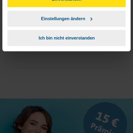
unserer
➔ Datenschutzrichtlinie
zustimmen.
3
Sie erhalten von mir Ihr Einmal-Passwort.
Einstellungen ändern
Aktivierungslink anklicken, Einmalpasswort
4
Ich bin nicht einverstanden
eingeben und los geht's.