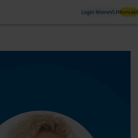
Login MeineVLH
Kontakt