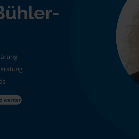
ühler-
klärung
Beratung
ds
ed werden