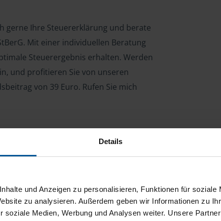
ch gerne Ihre Steuererklärung und berate
tBerG. Mit einer individuellen Beratung
 optimale Steuerergebnis erhalten. Werden
n, und profitieren Sie von unseren
dsbeitrag von 39 Euro. Rufen Sie mich
Details
ng für Arbeitnehmer, Beamte, Auszubildende,
 Steuerberatungsgesetz (StBerG). Auch bei Einkünften
en der geeignete Dienstleister für Sie.
nhalte und Anzeigen zu personalisieren, Funktionen für soziale
stständiger Tätigkeit und umsatzsteuerpflichtigen
Website zu analysieren. Außerdem geben wir Informationen zu I
r soziale Medien, Werbung und Analysen weiter. Unsere Partner