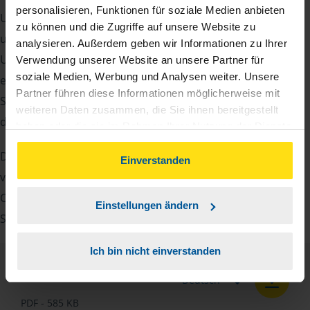
personalisieren, Funktionen für soziale Medien anbieten
Um Ihre Steuererklärung erstellen zu können, benötigen
zu können und die Zugriffe auf unsere Website zu
unsere Beraterinnen und Berater eine Reihe von
analysieren. Außerdem geben wir Informationen zu Ihrer
Unterlagen von Ihnen. Dazu gehört beispielsweise die
Verwendung unserer Website an unsere Partner für
soziale Medien, Werbung und Analysen weiter. Unsere
elektronische Lohnsteuerbescheinigung, Ihre
Partner führen diese Informationen möglicherweise mit
Steueridentifikationsnummer, der Rentenbescheid oder
weiteren Daten zusammen, die Sie ihnen bereitgestellt
die Bescheinigung über das Kindergeld.
haben oder die sie im Rahmen Ihrer Nutzung der Dienste
gesammelt haben. Indem Sie auf Einverstanden klicken,
Damit Sie sich gut vorbereiten können und keinen der
können Sie der Verwendung von Cookies, gemäß
Einverstanden
vielen Nachweise vergessen, stellen wir Ihnen hier eine
unserer
➔ Datenschutzrichtlinie
zustimmen.
Checkliste für Arbeitnehmer, Beamte, Auszubildende und
Einstellungen ändern
Studenten sowie Rentner zur Verfügung.
Ich bin nicht einverstanden
Checkliste
Deutsch
PDF - 585 KB