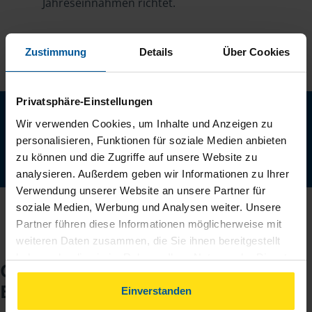
Jahreseinnahmen richtet.
Zustimmung
Details
Über Cookies
Privatsphäre-Einstellungen
Neu: Jetzt auch digital Mitglied werden!
Wir verwenden Cookies, um Inhalte und Anzeigen zu
Schnell, einfach und komplett online - ohne Termin.
personalisieren, Funktionen für soziale Medien anbieten
zu können und die Zugriffe auf unsere Website zu
Jetzt digital starten
analysieren. Außerdem geben wir Informationen zu Ihrer
Verwendung unserer Website an unsere Partner für
soziale Medien, Werbung und Analysen weiter. Unsere
Partner führen diese Informationen möglicherweise mit
weiteren Daten zusammen, die Sie ihnen bereitgestellt
haben oder die sie im Rahmen Ihrer Nutzung der Dienste
Checkliste für Ihr
gesammelt haben. Indem Sie auf Einverstanden klicken,
Beratungsgespräch
können Sie der Verwendung von Cookies, gemäß
Einverstanden
unserer
➔ Datenschutzrichtlinie
zustimmen.