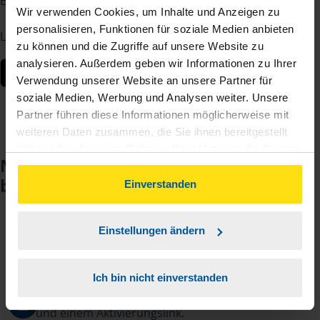
Berater – jederzeit und von überall.
Wir verwenden Cookies, um Inhalte und Anzeigen zu
personalisieren, Funktionen für soziale Medien anbieten
Laden Sie die App kostenlos herunter:
zu können und die Zugriffe auf unsere Website zu
analysieren. Außerdem geben wir Informationen zu Ihrer
Verwendung unserer Website an unsere Partner für
soziale Medien, Werbung und Analysen weiter. Unsere
Partner führen diese Informationen möglicherweise mit
weiteren Daten zusammen, die Sie ihnen bereitgestellt
haben oder die sie im Rahmen Ihrer Nutzung der Dienste
Noch keinen Zugang? So einfach
gesammelt haben. Indem Sie auf Einverstanden klicken,
beantragen Sie ihn.
können Sie der Verwendung von Cookies, gemäß
Einverstanden
unserer
➔ Datenschutzrichtlinie
zustimmen.
Einstellungen ändern
Sie teilen mir mit, dass Sie MeineVLH nutzen
1
wollen.
Ich bin nicht einverstanden
Sie bekommen eine E-Mail mit Ihren Zugangsdaten
2
und einem Aktivierungslink.