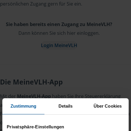
persönlichen Zugang gern für Sie ein.
Sie haben bereits einen Zugang zu MeineVLH?
Dann können Sie sich hier einloggen.
Login MeineVLH
Die MeineVLH-App
Mit der
MeineVLH-App
haben Sie Ihre Steuererklärung
auch unterwegs im Griff.
Zustimmung
Details
Über Cookies
Fotografieren Sie Belege, laden Sie Dokumente sicher hoch
oder lesen Sie Nachrichten von Ihrer Beraterin oder Ihrem
Privatsphäre-Einstellungen