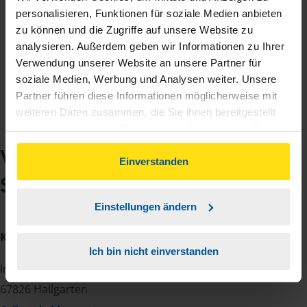
eine so tolle und freundliche Mitarbeiterin in Ihrem Verein
personalisieren, Funktionen für soziale Medien anbieten
gefundenen zu haben.
zu können und die Zugriffe auf unsere Website zu
analysieren. Außerdem geben wir Informationen zu Ihrer
Doris und Klaus Hunsinger
Verwendung unserer Website an unsere Partner für
soziale Medien, Werbung und Analysen weiter. Unsere
Partner führen diese Informationen möglicherweise mit
weiteren Daten zusammen, die Sie ihnen bereitgestellt
haben oder die sie im Rahmen Ihrer Nutzung der Dienste
gesammelt haben. Indem Sie auf Einverstanden klicken,
VLH-Beratungsstelle
können Sie der Verwendung von Cookies, gemäß
Einverstanden
unserer
➔ Datenschutzrichtlinie
zustimmen.
Sabrina Bott
Einstellungen ändern
Kontakt
Ich bin nicht einverstanden
Im Grund 7
67826 Hallgarten