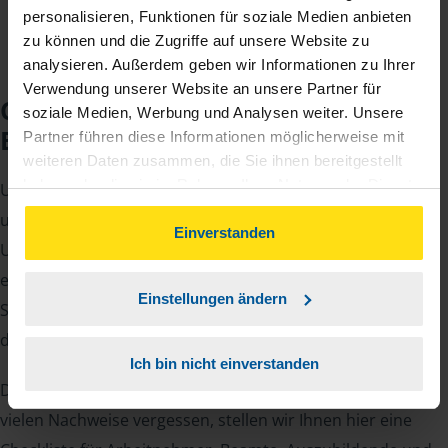
personalisieren, Funktionen für soziale Medien anbieten
zu können und die Zugriffe auf unsere Website zu
analysieren. Außerdem geben wir Informationen zu Ihrer
Verwendung unserer Website an unsere Partner für
Checkliste für Ihr
soziale Medien, Werbung und Analysen weiter. Unsere
Beratungsgespräch
Partner führen diese Informationen möglicherweise mit
weiteren Daten zusammen, die Sie ihnen bereitgestellt
haben oder die sie im Rahmen Ihrer Nutzung der Dienste
Um Ihre Steuererklärung erstellen zu können, benötigen
gesammelt haben. Indem Sie auf Einverstanden klicken,
unsere Beraterinnen und Berater eine Reihe von
können Sie der Verwendung von Cookies, gemäß
Einverstanden
Unterlagen von Ihnen. Dazu gehört beispielsweise die
unserer
➔ Datenschutzrichtlinie
zustimmen.
elektronische Lohnsteuerbescheinigung, Ihre
Einstellungen ändern
Steueridentifikationsnummer, der Rentenbescheid oder
die Bescheinigung über das Kindergeld.
Ich bin nicht einverstanden
Damit Sie sich gut vorbereiten können und keinen der
vielen Nachweise vergessen, stellen wir Ihnen hier eine