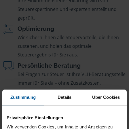
Ihre Einkommensteuererklärung wird von
Steuerexpertinnen und -experten erstellt und
geprüft.
Optimierung
Wir sichern Ihnen alle Steuervorteile, die Ihnen
zustehen, und holen das optimale
Steuerergebnis für Sie raus.
Persönliche Beratung
Bei Fragen zur Steuer ist Ihre VLH-Beratungsstelle
immer für Sie da – ohne Zusatzkosten.
Fairer Beitrag
Zustimmung
Details
Über Cookies
Sie zahlen für alle unsere Leistungen nur einen
jährlichen Mitgliedsbeitrag, der sich nach Ihren
Privatsphäre-Einstellungen
Jahreseinnahmen richtet.
Wir verwenden Cookies, um Inhalte und Anzeigen zu