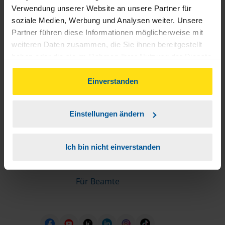
Informationen für Mitglieder
Verwendung unserer Website an unsere Partner für
soziale Medien, Werbung und Analysen weiter. Unsere
Partner führen diese Informationen möglicherweise mit
Schnelleinstiege
weiteren Daten zusammen, die Sie ihnen bereitgestellt
haben oder die sie im Rahmen Ihrer Nutzung der Dienste
Steuererklärung machen lassen
gesammelt haben. Indem Sie auf Einverstanden klicken,
Online-Steuererklärung
können Sie der Verwendung von Cookies, gemäß
Einverstanden
Unsere Steuerrechner
unserer
➔ Datenschutzrichtlinie
zustimmen.
Steuererklärung FAQ
Einstellungen ändern
Die erste Steuererklärung
Für Rentner
Ich bin nicht einverstanden
Für Azubis
Für Studierende
Für Beamte