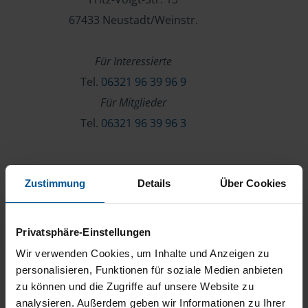
67433 Neustadt/Weinstr.
Für Interessierte
Tel.
06321 96 39 96 9
Für Mitglieder
Tel.
06321 96 39 96 3
Verein & Mitgliedschaft
Zustimmung
Details
Über Cookies
Über die VLH
Beratersuche
Privatsphäre-Einstellungen
Karriere
Wir verwenden Cookies, um Inhalte und Anzeigen zu
Presse
personalisieren, Funktionen für soziale Medien anbieten
zu können und die Zugriffe auf unsere Website zu
Kontakt
analysieren. Außerdem geben wir Informationen zu Ihrer