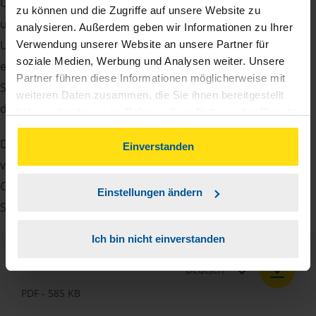
Um Ihre Steuererklärung erstellen zu können, benötigen
zu können und die Zugriffe auf unsere Website zu
unsere Beraterinnen und Berater eine Reihe von
analysieren. Außerdem geben wir Informationen zu Ihrer
Unterlagen von Ihnen. Dazu gehört beispielsweise die
Verwendung unserer Website an unsere Partner für
soziale Medien, Werbung und Analysen weiter. Unsere
elektronische Lohnsteuerbescheinigung, Ihre
Partner führen diese Informationen möglicherweise mit
Steueridentifikationsnummer, der Rentenbescheid oder
weiteren Daten zusammen, die Sie ihnen bereitgestellt
die Bescheinigung über das Kindergeld.
haben oder die sie im Rahmen Ihrer Nutzung der Dienste
gesammelt haben. Indem Sie auf Einverstanden klicken,
Damit Sie sich gut vorbereiten können und keinen der
können Sie der Verwendung von Cookies, gemäß
Einverstanden
unserer
➔ Datenschutzrichtlinie
zustimmen.
vielen Nachweise vergessen, stellen wir Ihnen hier eine
Checkliste für Arbeitnehmer, Beamte, Auszubildende und
Einstellungen ändern
Studenten sowie Rentner zur Verfügung.
Ich bin nicht einverstanden
Checkliste
Deutsch
PDF - 585 KB