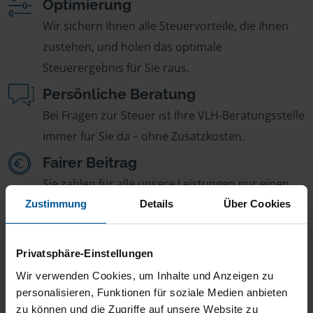
Optimierung
Wir sichern Ihnen alle Steuervorteile, die Ihnen
zustehen, und holen das optimale
Steuerergebnis für Sie raus.
Persönliche Beratung
Bei Fragen zur Steuer ist Ihre VLH-Beratungsstelle
immer für Sie da – ohne Zusatzkosten.
Fairer Beitrag
Sie zahlen für alle unsere Leistungen nur einen
jährlichen Mitgliedsbeitrag, der sich nach Ihren
Zustimmung
Details
Über Cookies
Jahreseinnahmen richtet.
Privatsphäre-Einstellungen
Wir verwenden Cookies, um Inhalte und Anzeigen zu
personalisieren, Funktionen für soziale Medien anbieten
zu können und die Zugriffe auf unsere Website zu