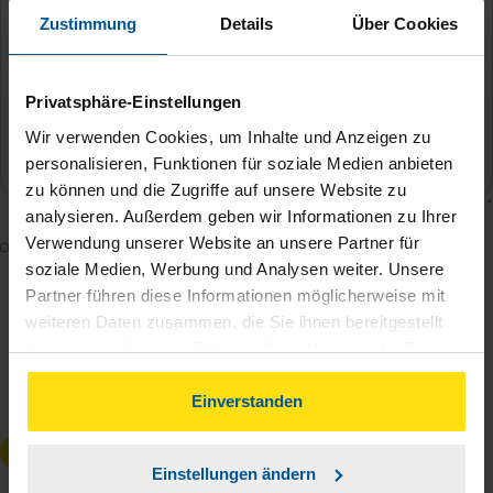
Zustimmung
Details
Über Cookies
Privatsphäre-Einstellungen
Wir verwenden Cookies, um Inhalte und Anzeigen zu
personalisieren, Funktionen für soziale Medien anbieten
zu können und die Zugriffe auf unsere Website zu
analysieren. Außerdem geben wir Informationen zu Ihrer
Verwendung unserer Website an unsere Partner für
Mit dem Absenden des Kontaktformulars erkläre ich
soziale Medien, Werbung und Analysen weiter. Unsere
mich damit einverstanden, dass meine Daten zur
Partner führen diese Informationen möglicherweise mit
Bearbeitung meines Anliegens sowie zur internen
weiteren Daten zusammen, die Sie ihnen bereitgestellt
Analyse der Zugriffsquelle verwendet werden.
haben oder die sie im Rahmen Ihrer Nutzung der Dienste
Die
Datenschutzbestimmungen
habe ich zur
gesammelt haben. Indem Sie auf Einverstanden klicken,
Kenntnis genommen.
*
können Sie der Verwendung von Cookies, gemäß
Einverstanden
unserer
➔ Datenschutzrichtlinie
zustimmen.
Anfrage absenden
Einstellungen ändern