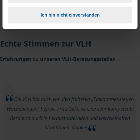
Ich bin nicht einverstanden
Echte Stimmen zur VLH
Erfahrungen zu unseren VLH-Beratungsstellen
Die VLH hat mich von den früheren „Einkommensteuer-
Wochenenden“ befreit. Frau Gilke ist eine sehr kompetente
Beraterin auch in herausfordernden und wechselhaften
Situationen. Danke!