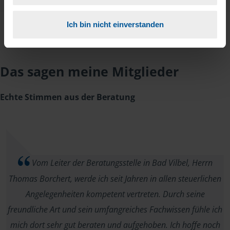
Ich bin nicht einverstanden
Das sagen meine Mitglieder
Echte Stimmen aus der Beratung
Vom Leiter der Beratungsstelle in Bad Vilbel, Herrn
Thomas Borchert, werde ich seit Jahren in allen steuerlichen
Angelegenheiten kompetent vertreten. Durch seine
freundliche Art und sein umfangreiches Fachwissen fühle ich
mich dort sehr gut beraten und aufgehoben. Ich hoffe noch