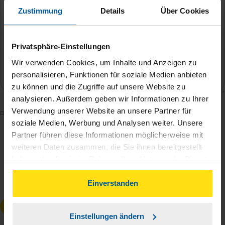
Zustimmung
Details
Über Cookies
Privatsphäre-Einstellungen
Wir verwenden Cookies, um Inhalte und Anzeigen zu
personalisieren, Funktionen für soziale Medien anbieten
zu können und die Zugriffe auf unsere Website zu
analysieren. Außerdem geben wir Informationen zu Ihrer
Verwendung unserer Website an unsere Partner für
Mit dem Absenden des Kontaktformulars erkläre ich
soziale Medien, Werbung und Analysen weiter. Unsere
mich damit einverstanden, dass meine Daten zur
Partner führen diese Informationen möglicherweise mit
Bearbeitung meines Anliegens sowie zur internen
weiteren Daten zusammen, die Sie ihnen bereitgestellt
Analyse der Zugriffsquelle verwendet werden.
haben oder die sie im Rahmen Ihrer Nutzung der Dienste
Die
Datenschutzbestimmungen
habe ich zur
gesammelt haben. Indem Sie auf Einverstanden klicken,
Kenntnis genommen.
*
können Sie der Verwendung von Cookies, gemäß
Einverstanden
unserer
➔ Datenschutzrichtlinie
zustimmen.
Anfrage absenden
Einstellungen ändern