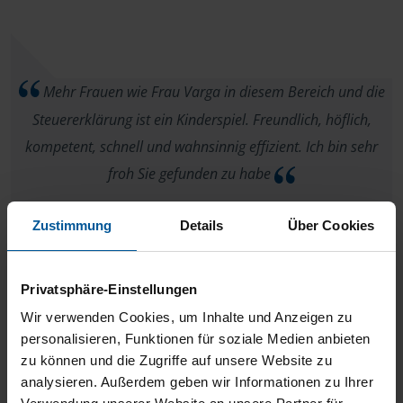
Mehr Frauen wie Frau Varga in diesem Bereich und die
Steuererklärung ist ein Kinderspiel. Freundlich, höflich,
kompetent, schnell und wahnsinnig effizient. Ich bin sehr
froh Sie gefunden zu habe
anonymes VLH-Mitglied
Zustimmung
Details
Über Cookies
Privatsphäre-Einstellungen
Wir verwenden Cookies, um Inhalte und Anzeigen zu
volle Zufriedenheit
personalisieren, Funktionen für soziale Medien anbieten
zu können und die Zugriffe auf unsere Website zu
anonymes VLH-Mitglied
analysieren. Außerdem geben wir Informationen zu Ihrer