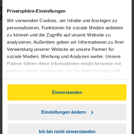
Noch keinen Zugang? So einfach
Privatsphäre-Einstellungen
beantragen Sie ihn.
Wir verwenden Cookies, um Inhalte und Anzeigen zu
personalisieren, Funktionen für soziale Medien anbieten
zu können und die Zugriffe auf unsere Website zu
Sie teilen mir mit, dass Sie MeineVLH nutzen
1
analysieren. Außerdem geben wir Informationen zu Ihrer
wollen.
Verwendung unserer Website an unsere Partner für
soziale Medien, Werbung und Analysen weiter. Unsere
Sie bekommen eine E-Mail mit Ihren Zugangsdaten
Partner führen diese Informationen möglicherweise mit
2
und einem Aktivierungslink.
weiteren Daten zusammen, die Sie ihnen bereitgestellt
haben oder die sie im Rahmen Ihrer Nutzung der Dienste
gesammelt haben. Indem Sie auf Einverstanden klicken,
3
Sie erhalten von mir Ihr Einmal-Passwort.
können Sie der Verwendung von Cookies, gemäß
Einverstanden
unserer
➔ Datenschutzrichtlinie
zustimmen.
Aktivierungslink anklicken, Einmalpasswort
4
Einstellungen ändern
eingeben und los geht's.
Ich bin nicht einverstanden