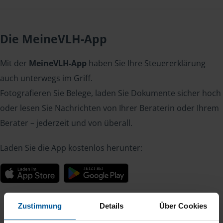
Die MeineVLH-App
Mit der
MeineVLH-App
haben Sie Ihre Steuererklärung
auch unterwegs im Griff.
Fotografieren Sie Belege, laden Sie Dokumente sicher hoch
oder lesen Sie Nachrichten von Ihrer Beraterin oder Ihrem
Berater – jederzeit und von überall.
Laden Sie die App kostenlos herunter:
Zustimmung
Details
Über Cookies