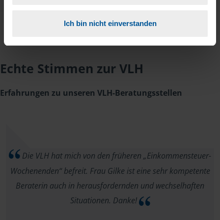
Ich bin nicht einverstanden
Echte Stimmen zur VLH
Erfahrungen zu unseren VLH-Beratungsstellen
Die VLH hat mich von den früheren „Einkommensteuer-
Wochenenden“ befreit. Frau Gilke ist eine sehr kompetente
Beraterin auch in herausfordernden und wechselhaften
Situationen. Danke!