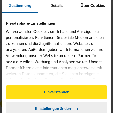
Zustimmung
Details
Über Cookies
Privatsphäre-Einstellungen
Wir verwenden Cookies, um Inhalte und Anzeigen zu
personalisieren, Funktionen für soziale Medien anbieten
zu können und die Zugriffe auf unsere Website zu
analysieren. Außerdem geben wir Informationen zu Ihrer
Verwendung unserer Website an unsere Partner für
Mit dem Absenden des Kontaktformulars erkläre ich
soziale Medien, Werbung und Analysen weiter. Unsere
mich damit einverstanden, dass meine Daten zur
Partner führen diese Informationen möglicherweise mit
Bearbeitung meines Anliegens sowie zur internen
weiteren Daten zusammen, die Sie ihnen bereitgestellt
Analyse der Zugriffsquelle verwendet werden.
haben oder die sie im Rahmen Ihrer Nutzung der Dienste
Die
Datenschutzbestimmungen
habe ich zur
gesammelt haben. Indem Sie auf Einverstanden klicken,
Kenntnis genommen.
*
können Sie der Verwendung von Cookies, gemäß
Einverstanden
unserer
➔ Datenschutzrichtlinie
zustimmen.
Anfrage absenden
Einstellungen ändern