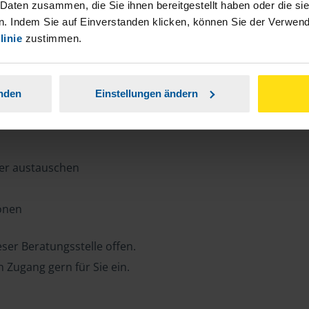
n, Zeit und Porto sparen und jederzeit
 Daten zusammen, die Sie ihnen bereitgestellt haben oder die s
. Indem Sie auf Einverstanden klicken, können Sie der Verwe
linie
zustimmen.
ansparent.
anden
Einstellungen ändern
ter austauschen
ionen
ser Beratungsstelle offen.
n Zugang gern für Sie ein.