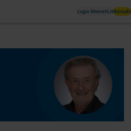
Login MeineVLH
Kontakt