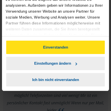
analysieren. Außerdem geben wir Informationen zu Ihrer
anonymes VLH-Mitglied
Verwendung unserer Website an unsere Partner für
soziale Medien, Werbung und Analysen weiter. Unsere
Partner führen diese Informationen möglicherweise mit
weiteren Daten zusammen, die Sie ihnen bereitgestellt
haben oder die sie im Rahmen Ihrer Nutzung der Dienste
Ich habe keine Idee wie ihr das noch verbessern könntet.
gesammelt haben. Indem Sie auf Einverstanden klicken,
Ich bin rundum zufrieden!
können Sie der Verwendung von Cookies, gemäß
Einverstanden
unserer
➔ Datenschutzrichtlinie
zustimmen.
Himstedt Ralf und Kornelia
Einstellungen ändern
Ich bin nicht einverstanden
Die Erreichbarkeit ist telefonisch für berufstätige nicht
möglich! Telefonzeiten sind viel wenig! Mir ist ein
persönlicher Kontakt fast unmöglich! Wenn nur per Mail,
leider.