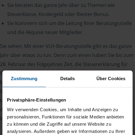
Sie beraten das ganze Jahr über zu Themen wie
Steuerklasse, Kindergeld oder Riester-Bonus.
Sie kümmern sich um die Leitung Ihrer Beratungsstelle
und die Akquise neuer Mitglieder.
Sie sehen: Mit einer VLH-Beratungsstelle gibt es das ganze
Jahr über etwas zu tun. Denn zum einen haben Sie bis zum
28. Februar des Folgejahres Zeit, die Steuererklärung für
Ihre Mitglieder abzugeben, zum anderen kommen
Zustimmung
Details
Über Cookies
Mitglieder auch während des Jahres mit Steuerfragen auf
Sie zu. Ihr Vorteil: Zufriedene Mitglieder bleiben viele Jahre
treu und sorgen für Planungssicherheit. Somit kennt man
Privatsphäre-Einstellungen
den eigenen Bestand und kann damit zuverlässig das
Wir verwenden Cookies, um Inhalte und Anzeigen zu
personalisieren, Funktionen für soziale Medien anbieten
kommende Jahr kalkulieren.
zu können und die Zugriffe auf unsere Website zu
analysieren. Außerdem geben wir Informationen zu Ihrer