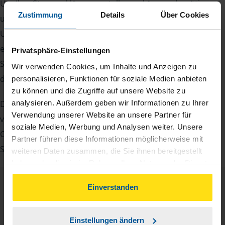
Um Ihre Steuererklärung erstellen zu können, benötigen
Zustimmung
Details
Über Cookies
unsere Beraterinnen und Berater eine Reihe von
Unterlagen von Ihnen. Dazu gehört beispielsweise die
elektronische Lohnsteuerbescheinigung, Ihre
Privatsphäre-Einstellungen
Steueridentifikationsnummer, der Rentenbescheid oder
Wir verwenden Cookies, um Inhalte und Anzeigen zu
die Bescheinigung über das Kindergeld.
personalisieren, Funktionen für soziale Medien anbieten
zu können und die Zugriffe auf unsere Website zu
analysieren. Außerdem geben wir Informationen zu Ihrer
Damit Sie sich gut vorbereiten können und keinen der
Verwendung unserer Website an unsere Partner für
vielen Nachweise vergessen, stellen wir Ihnen hier eine
soziale Medien, Werbung und Analysen weiter. Unsere
Checkliste für Arbeitnehmer, Beamte, Auszubildende und
Partner führen diese Informationen möglicherweise mit
Studenten sowie Rentner zur Verfügung.
weiteren Daten zusammen, die Sie ihnen bereitgestellt
haben oder die sie im Rahmen Ihrer Nutzung der Dienste
gesammelt haben. Indem Sie auf Einverstanden klicken,
können Sie der Verwendung von Cookies, gemäß
Checkliste
Einverstanden
Deutsch
unserer
➔ Datenschutzrichtlinie
zustimmen.
PDF - 585 KB
Einstellungen ändern