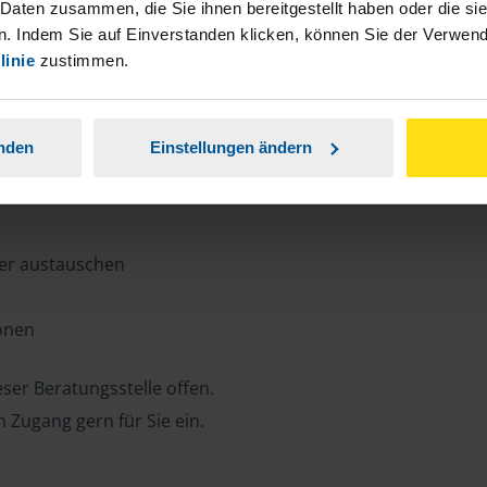
n, Zeit und Porto sparen und jederzeit
 Daten zusammen, die Sie ihnen bereitgestellt haben oder die s
. Indem Sie auf Einverstanden klicken, können Sie der Verwe
linie
zustimmen.
ansparent.
anden
Einstellungen ändern
ter austauschen
ionen
ser Beratungsstelle offen.
n Zugang gern für Sie ein.