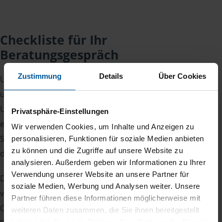
Checkliste für Ihr
Beratungsgespräch
Zustimmung
Details
Über Cookies
Um Ihre Steuererklärung erstellen zu können, benötigen
unsere Beraterinnen und Berater eine Reihe von
Unterlagen von Ihnen. Dazu gehört beispielsweise die
Privatsphäre-Einstellungen
elektronische Lohnsteuerbescheinigung, Ihre
Wir verwenden Cookies, um Inhalte und Anzeigen zu
Steueridentifikationsnummer, der Rentenbescheid oder
personalisieren, Funktionen für soziale Medien anbieten
zu können und die Zugriffe auf unsere Website zu
die Bescheinigung über das Kindergeld.
analysieren. Außerdem geben wir Informationen zu Ihrer
Verwendung unserer Website an unsere Partner für
Damit Sie sich gut vorbereiten können und keinen der
soziale Medien, Werbung und Analysen weiter. Unsere
vielen Nachweise vergessen, stellen wir Ihnen hier eine
Partner führen diese Informationen möglicherweise mit
Checkliste für Arbeitnehmer, Beamte, Auszubildende und
weiteren Daten zusammen, die Sie ihnen bereitgestellt
haben oder die sie im Rahmen Ihrer Nutzung der Dienste