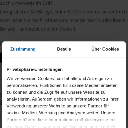
auch unterwegs im Griff.
Fotografieren Sie Belege, laden Sie Dokumente sicher hoch
oder lesen Sie Nachrichten von Ihrer Beraterin oder Ihrem
Berater – jederzeit und von überall.
Laden Sie die App kostenlos herunter:
Zustimmung
Details
Über Cookies
Privatsphäre-Einstellungen
Wir verwenden Cookies, um Inhalte und Anzeigen zu
personalisieren, Funktionen für soziale Medien anbieten
zu können und die Zugriffe auf unsere Website zu
Noch keinen Zugang? So einfach
analysieren. Außerdem geben wir Informationen zu Ihrer
beantragen Sie ihn.
Verwendung unserer Website an unsere Partner für
soziale Medien, Werbung und Analysen weiter. Unsere
Partner führen diese Informationen möglicherweise mit
Sie teilen mir mit, dass Sie MeineVLH nutzen
1
weiteren Daten zusammen, die Sie ihnen bereitgestellt