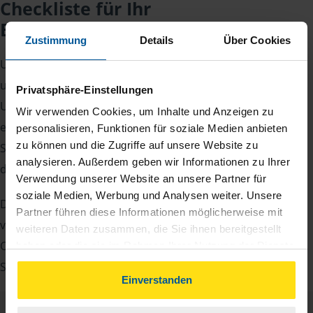
Checkliste für Ihr
Beratungsgespräch
Zustimmung
Details
Über Cookies
Um Ihre Steuererklärung erstellen zu können, benötigen
unsere Beraterinnen und Berater eine Reihe von
Privatsphäre-Einstellungen
Unterlagen von Ihnen. Dazu gehört beispielsweise die
Wir verwenden Cookies, um Inhalte und Anzeigen zu
elektronische Lohnsteuerbescheinigung, Ihre
personalisieren, Funktionen für soziale Medien anbieten
zu können und die Zugriffe auf unsere Website zu
Steueridentifikationsnummer, der Rentenbescheid oder
analysieren. Außerdem geben wir Informationen zu Ihrer
die Bescheinigung über das Kindergeld.
Verwendung unserer Website an unsere Partner für
soziale Medien, Werbung und Analysen weiter. Unsere
Damit Sie sich gut vorbereiten können und keinen der
Partner führen diese Informationen möglicherweise mit
vielen Nachweise vergessen, stellen wir Ihnen hier eine
weiteren Daten zusammen, die Sie ihnen bereitgestellt
Checkliste für Arbeitnehmer, Beamte, Auszubildende und
haben oder die sie im Rahmen Ihrer Nutzung der Dienste
gesammelt haben. Indem Sie auf Einverstanden klicken,
Studenten sowie Rentner zur Verfügung.
können Sie der Verwendung von Cookies, gemäß
Einverstanden
unserer
➔ Datenschutzrichtlinie
zustimmen.