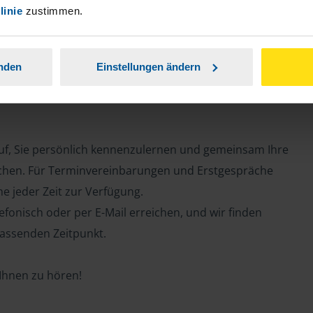
e
linie
zustimmen.
anden
Einstellungen ändern
auf, Sie persönlich kennenzulernen und gemeinsam Ihre
chen. Für Terminvereinbarungen und Erstgespräche
ne jeder Zeit zur Verfügung.
efonisch oder per E-Mail erreichen, und wir finden
assenden Zeitpunkt.
 Ihnen zu hören!