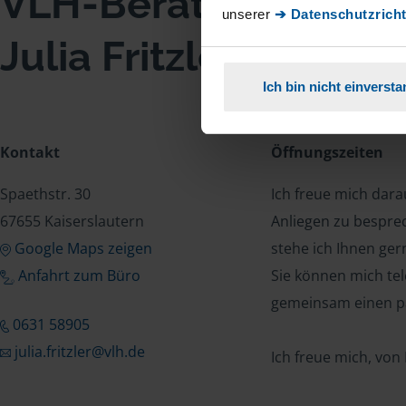
VLH-Beratungsstell
unserer
➔ Datenschutzricht
Julia Fritzler
Ich bin nicht einverst
Kontakt
Öffnungszeiten
Spaethstr. 30
Ich freue mich dar
67655 Kaiserslautern
Anliegen zu bespre
Google Maps zeigen
stehe ich Ihnen ger
Anfahrt zum Büro
Sie können mich tel
gemeinsam einen p
0631 58905
julia.fritzler@vlh.de
Ich freue mich, von