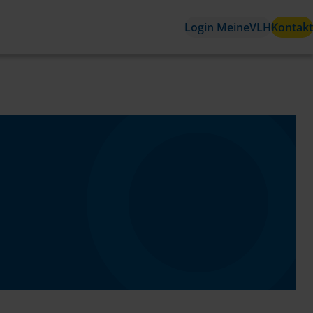
Login MeineVLH
Kontakt