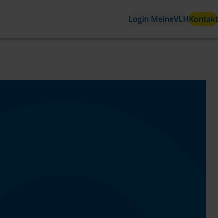
Login MeineVLH
Kontakt