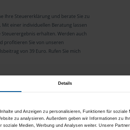
rne Ihre Steuererklärung und berate Sie zu
Mit einer individuellen Beratung lassen
le Steuerergebnis erhalten. Werden auch
d profitieren Sie von unseren
dsbeitrag von 39 Euro. Rufen Sie mich
Details
ng für Arbeitnehmer, Beamte, Auszubildende,
 Steuerberatungsgesetz (StBerG). Auch bei Einkünften
en der geeignete Dienstleister für Sie.
nhalte und Anzeigen zu personalisieren, Funktionen für soziale
stständiger Tätigkeit und umsatzsteuerpflichtigen
Website zu analysieren. Außerdem geben wir Informationen zu I
r soziale Medien, Werbung und Analysen weiter. Unsere Partner