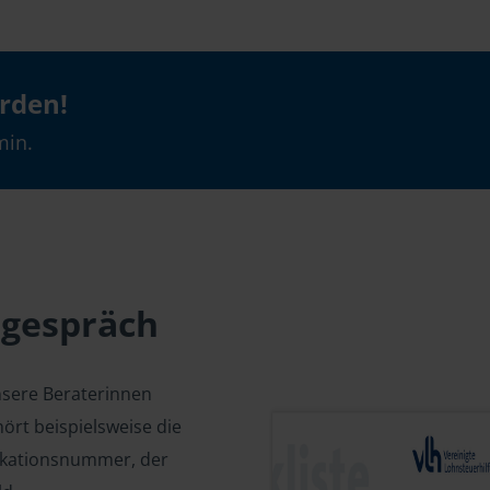
erden!
min.
sgespräch
nsere Beraterinnen
ört beispielsweise die
fikationsnummer, der