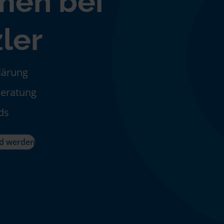
men bei
zler
klärung
Beratung
ds
ed werden