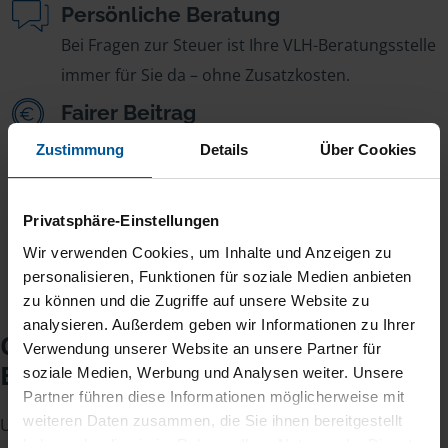
Persönliche Beratung
Bei Fragen zur Steuer ist Ihre VLH-Beratungsstelle
immer für Sie da – ohne Zusatzkosten.
Fairer Beitrag
Sie zahlen für alle unsere Leistungen nur einen
Zustimmung
Details
Über Cookies
jährlichen Mitgliedsbeitrag, der sich nach Ihren
Jahreseinnahmen richtet.
Privatsphäre-Einstellungen
Wir verwenden Cookies, um Inhalte und Anzeigen zu
personalisieren, Funktionen für soziale Medien anbieten
zu können und die Zugriffe auf unsere Website zu
analysieren. Außerdem geben wir Informationen zu Ihrer
Checkliste für Ihr
Verwendung unserer Website an unsere Partner für
Beratungsgespräch
soziale Medien, Werbung und Analysen weiter. Unsere
Partner führen diese Informationen möglicherweise mit
weiteren Daten zusammen, die Sie ihnen bereitgestellt
Um Ihre Steuererklärung erstellen zu können, benötigen
haben oder die sie im Rahmen Ihrer Nutzung der Dienste