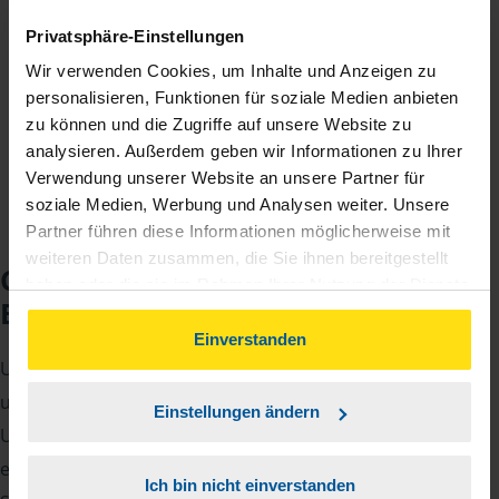
Fairer Beitrag
Privatsphäre-Einstellungen
Sie zahlen für alle unsere Leistungen nur einen
Wir verwenden Cookies, um Inhalte und Anzeigen zu
jährlichen Mitgliedsbeitrag, der sich nach Ihren
personalisieren, Funktionen für soziale Medien anbieten
Jahreseinnahmen richtet.
zu können und die Zugriffe auf unsere Website zu
analysieren. Außerdem geben wir Informationen zu Ihrer
Verwendung unserer Website an unsere Partner für
soziale Medien, Werbung und Analysen weiter. Unsere
Partner führen diese Informationen möglicherweise mit
weiteren Daten zusammen, die Sie ihnen bereitgestellt
Checkliste für Ihr
haben oder die sie im Rahmen Ihrer Nutzung der Dienste
Beratungsgespräch
gesammelt haben. Indem Sie auf Einverstanden klicken,
können Sie der Verwendung von Cookies, gemäß
Einverstanden
unserer
➔ Datenschutzrichtlinie
zustimmen.
Um Ihre Steuererklärung erstellen zu können, benötigen
unsere Beraterinnen und Berater eine Reihe von
Einstellungen ändern
Unterlagen von Ihnen. Dazu gehört beispielsweise die
elektronische Lohnsteuerbescheinigung, Ihre
Ich bin nicht einverstanden