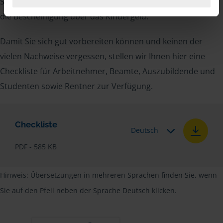
Steueridentifikationsnummer, der Rentenbescheid oder
die Bescheinigung über das Kindergeld.
Damit Sie sich gut vorbereiten können und keinen der
vielen Nachweise vergessen, stellen wir Ihnen hier eine
Checkliste für Arbeitnehmer, Beamte, Auszubildende und
Studenten sowie Rentner zur Verfügung.
Checkliste
Deutsch
PDF - 585 KB
Hinweis: Übersetzungen in mehreren Sprachen finden Sie, wenn
Sie auf den Pfeil neben der Sprache Deutsch klicken.