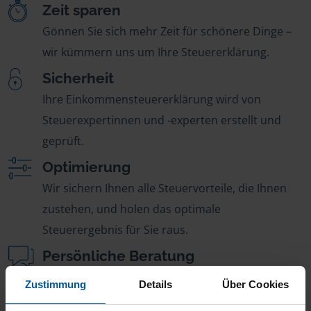
Zeit sparen
Gönnen Sie sich mehr Zeit für schönere Dinge –
wir kümmern uns um Ihre Steuererklärung.
Sicherheit
Ihre Einkommensteuererklärung wird von
Steuerexpertinnen und -experten erstellt und
geprüft.
Optimierung
Wir sichern Ihnen alle Steuervorteile, die Ihnen
zustehen, und holen das optimale
Steuerergebnis für Sie raus.
Persönliche Beratung
Bei Fragen zur Steuer ist Ihre VLH-Beratungsstelle
Zustimmung
Details
Über Cookies
immer für Sie da – ohne Zusatzkosten.