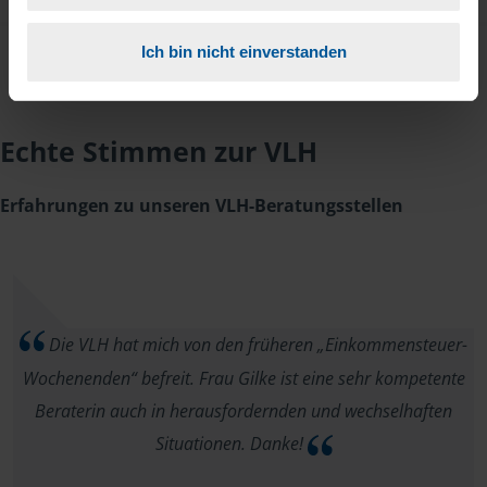
Ich bin nicht einverstanden
Echte Stimmen zur VLH
Erfahrungen zu unseren VLH-Beratungsstellen
Die VLH hat mich von den früheren „Einkommensteuer-
Wochenenden“ befreit. Frau Gilke ist eine sehr kompetente
Beraterin auch in herausfordernden und wechselhaften
Situationen. Danke!