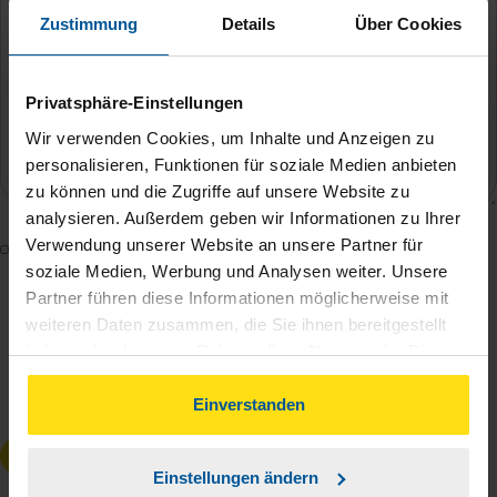
Zustimmung
Details
Über Cookies
Privatsphäre-Einstellungen
Wir verwenden Cookies, um Inhalte und Anzeigen zu
personalisieren, Funktionen für soziale Medien anbieten
zu können und die Zugriffe auf unsere Website zu
analysieren. Außerdem geben wir Informationen zu Ihrer
Verwendung unserer Website an unsere Partner für
Mit dem Absenden des Kontaktformulars erkläre ich
soziale Medien, Werbung und Analysen weiter. Unsere
mich damit einverstanden, dass meine Daten zur
Partner führen diese Informationen möglicherweise mit
Bearbeitung meines Anliegens sowie zur internen
weiteren Daten zusammen, die Sie ihnen bereitgestellt
Analyse der Zugriffsquelle verwendet werden.
haben oder die sie im Rahmen Ihrer Nutzung der Dienste
Die
Datenschutzbestimmungen
habe ich zur
gesammelt haben. Indem Sie auf Einverstanden klicken,
Kenntnis genommen.
*
können Sie der Verwendung von Cookies, gemäß
Einverstanden
unserer
➔ Datenschutzrichtlinie
zustimmen.
Anfrage absenden
Einstellungen ändern