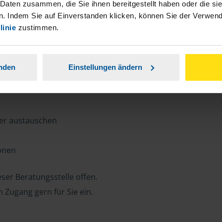
n, Zeit und Porto sparen und jederzeit
 Daten zusammen, die Sie ihnen bereitgestellt haben oder die s
. Indem Sie auf Einverstanden klicken, können Sie der Verwe
linie
zustimmen.
ansparent.
anden
Einstellungen ändern
ter austauschen
ionen
ser Beratungsstelle offen.
n Zugang gern für Sie ein.