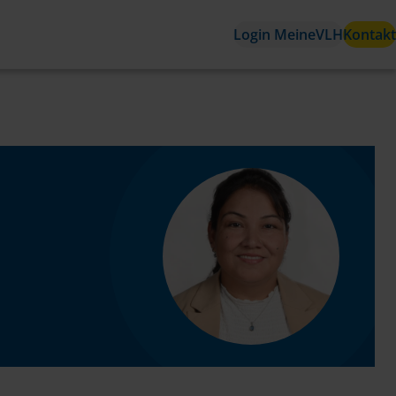
Login MeineVLH
Kontakt